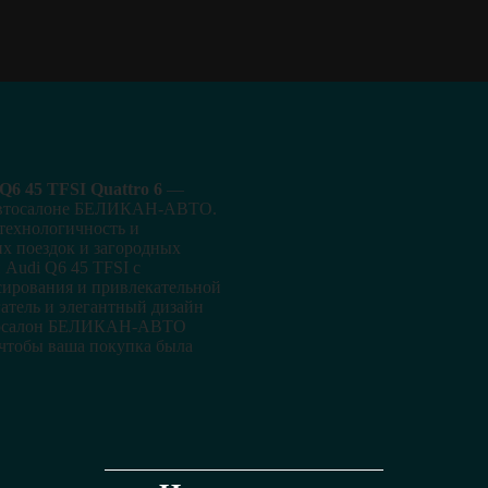
Q6 45 TFSI Quattro 6
—
 автосалоне БЕЛИКАН-АВТО.
технологичность и
х поездок и загородных
Audi Q6 45 TFSI с
ирования и привлекательной
атель и элегантный дизайн
втосалон БЕЛИКАН-АВТО
 чтобы ваша покупка была