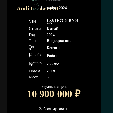
Audi
Q6 45TFSI
1 декабря, 2024
LSV1E7G64RN01
VIN
2075
Страна
Китай
Год
2024
Тип
Внедорожник
Топлив
Бензин
о
Коробк
Робот
а
Мощно
265 л/с
сть
Объем
2.0 л
Мест
5
актуальная цена
10 900 000
₽
Забронировать