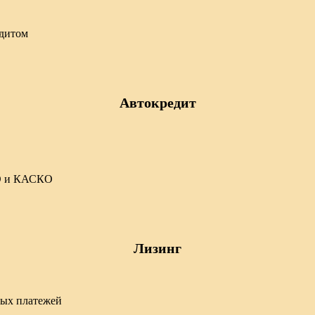
едитом
Автокредит
ГО и КАСКО
Лизинг
тых платежей