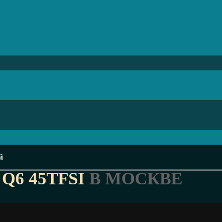
й
 Q6 45TFSI
В МОСКВЕ