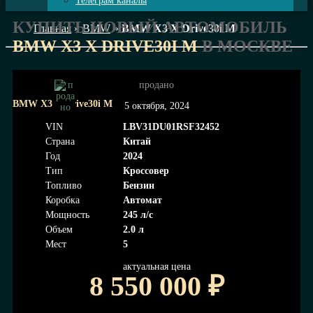
Телеграм каналы
КУПИТЬ НОВЫЙ АВТОМОБИЛЬ
Главная
»
BMW
»
BMW X3 X Drive30i M
BMW X3 X DRIVE30I M
В МОСКВЕ
продано
BMW
X3 X Drive30i M
5 октября, 2024
VIN
LBV31DU01RSF32452
Страна
Китай
Год
2024
Тип
Кроссовер
Топливо
Бензин
Коробка
Автомат
Мощность
245 л/с
Объем
2.0 л
Мест
5
актуальная цена
8 550 000
₽