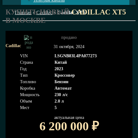
Телеграм каналы
КУПИТЬ НОВЫЙ
CADILLAC XT5
Главная
»
Cadillac
»
Cadillac XT5
В МОСКВЕ
продано
Cadillac
31 октября, 2024
VIN
LSGNB83L4PA077273
Страна
Китай
Год
2023
Тип
Кроссовер
Топливо
Бензин
Коробка
Автомат
Мощность
230 л/с
Объем
2.0 л
Мест
5
актуальная цена
6 200 000
₽