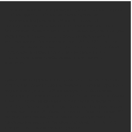
При всей своей мощи и размерах (длина 4760 мм, ширина
1930 мм, высота 1903 мм) автомобиль обладает
приличным клиренсом в 224 мм, что делает его
подходящим для езды как по городским улицам, так и по
бездорожью. Важно отметить, что данная модель оснащена
фаркопом, что делает ее еще более универсальной в
использовании. В конечном итоге, TANK 300 — это не
просто автомобиль, а настоящий герой дорог, способный
преодолевать любые препятствия на своем пути и
предоставлять вам незабываемые впечатления от
вождения.
Давайте же погрузимся в подробности и характеристики
этого удивительного джипа. Значения ширины передней и
задней колеи равны 1608 мм каждая, что обеспечивает
отличную устойчивость на дороге. Остановимся на объеме
и массе. Объем багажника этого автомобиля варьируется
от 410 до 1635 литров, что дает большое пространство для
перевозки грузов. А объем топливного бака составляет 80
литров, обеспечивая достаточную запасную емкость.
Снаряженная масса автомобиля составляет 2110 кг, что
говорит о его надежной конструкции.