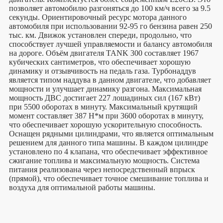
позволяет автомобилю разгоняться до 100 км/ч всего за 9.5
секунды. Ориентировочный ресурс мотора данного
автомобиля при использовании 92-95 го бензина равен 250
тыс. км. Движок установлен спереди, продольно, что
способствует лучшей управляемости и балансу автомобиля
на дороге. Объём двигателя TANK 300 составляет 1967
кубических сантиметров, что обеспечивает хорошую
динамику и отзывчивость на педаль газа. Турбонаддув
является типом наддува в данном двигателе, что добавляет
мощности и улучшает динамику разгона. Максимальная
мощность ДВС достигает 227 лошадиных сил (167 кВт)
при 5500 оборотах в минуту. Максимальный крутящий
момент составляет 387 Н*м при 3600 оборотах в минуту,
что обеспечивает хорошую ускорительную способность.
Оснащен рядными цилиндрами, что является оптимальным
решением для данного типа машины. В каждом цилиндре
установлено по 4 клапана, что обеспечивает эффективное
сжигание топлива и максимальную мощность. Система
питания реализована через непосредственный впрыск
(прямой), что обеспечивает точное смешивание топлива и
воздуха для оптимальной работы машины.